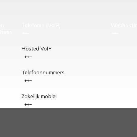
en
Telefonie (VoIP)
Webhosti
heer
Hosted VoIP
Telefoonnummers
Zakelijk mobiel